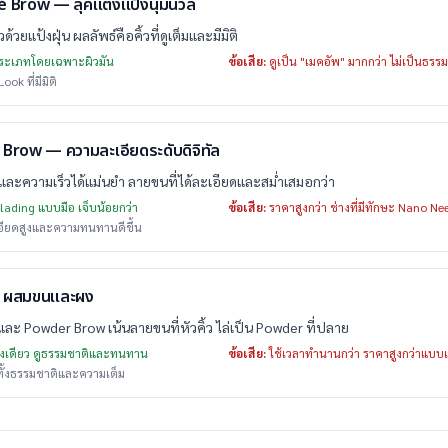
 Brow — ลุคแต่งแป้งนุ่มนวล
้วยแป้งฝุ่น ผลลัพธ์คือคิ้วที่ดูเต็มและมีมิติ
ประเภทโดยเฉพาะผิวมัน
ข้อเสีย:
ดูเป็น "เมคอัพ" มากกว่า ไม่เป็นธรร
ok ที่มีมิติ
 Brow — ความละเอียดระดับดิจิทัล
ึกและความเร็วได้แม่นยำ ลายขนที่ได้ละเอียดและสม่ำเสมอกว่า
blading แบบมือ เจ็บน้อยกว่า
ข้อเสีย:
ราคาสูงกว่า ช่างที่มีทักษะ Nano Nee
อียดสูงและความทนทานดีขึ้น
— ผสมขนและผง
ละ Powder Brow เน้นลายขนที่หัวคิ้ว ไล่เป็น Powder ที่ปลาย
้งเดียว ดูธรรมชาติและทนทาน
ข้อเสีย:
ใช้เวลาทำนานกว่า ราคาสูงกว่าแบบเด
ทั้งธรรมชาติและความเต็ม