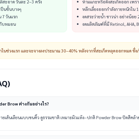
ลีสะอาด วันละ 2–3 ครั้ง
ห้ามแกะหรือดึงสะเก็ดออก เพรา
เป็นชั้นบางๆ
หลีกเลี่ยงออกกำลังกายหนักใน 1
น 7 วันแรก
งดสระว่ายน้ำ ซาวน่า อย่างน้อย 
ีกับหมอน
งดผลิตภัณฑ์ที่มี Retinol, AHA, 
มากในช่วงแรก และจะจางลงประมาณ 30–40% หลังจากที่สะเก็ดหลุดออกหมด ซึ่งเป็
AQ)
wder Brow ต่างกันอย่างไร?
ลายเส้นเลียนแบบขนคิ้ว ดูธรรมชาติ เหมาะผิวแห้ง–ปกติ Powder Brow ปัดสีคล้ายแป