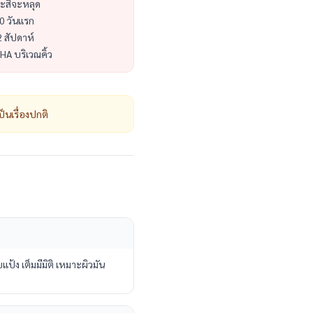
ะสีจะหลุด
0 วันแรก
2 สัปดาห์
BHA บริเวณคิ้ว
นเรื่องปกติ
้ง เต็มมีมิติ เหมาะผิวมัน