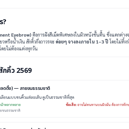
ไร?
manent Eyebrow)
คือการฝังสีเม็ดพิเศษลงในผิวหนังชั้นตื้น ซึ่งแตกต่างจ
วหรือน้ำเงิน สักคิ้วกึ่งถาวรจะ
ค่อยๆ จางลงภายใน 1–3 ปี
โดยไม่ทิ้งร
ยโดยไม่ต้องแต่งทุกวัน
ักคิ้ว 2569
บลดดิ้ง) — ลายขนธรรมชาติ
นเลียนแบบขนคิ้วแต่ละเส้น ดูเป็นธรรมชาติที่สุด
ปหน้าหลากหลาย
ข้อเสีย:
อาจไม่ทนทานบนผิวมัน ต้องการทักษ
ลายขนธรรมชาติ