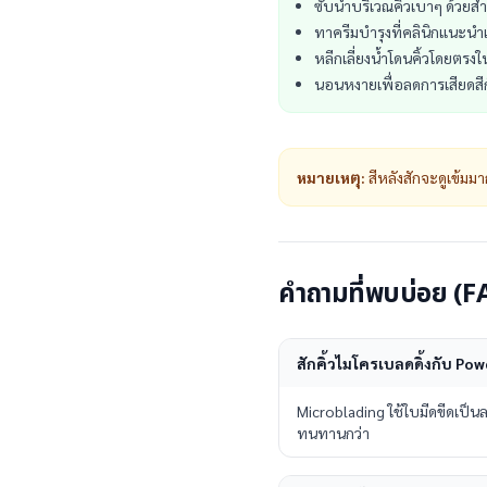
ซับน้ำบริเวณคิ้วเบาๆ ด้วยสำ
ทาครีมบำรุงที่คลินิกแนะนำ
หลีกเลี่ยงน้ำโดนคิ้วโดยตรงใ
นอนหงายเพื่อลดการเสียดส
หมายเหตุ:
สีหลังสักจะดูเข้ม
คำถามที่พบบ่อย (F
สักคิ้วไมโครเบลดดิ้งกับ Po
Microblading ใช้ใบมีดขีดเป็น
ทนทานกว่า