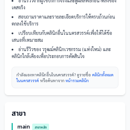
อ่านรีวิวจากผู้ใช้บริการจริงและดูผลลัพธ์ก่อน-หลังของ
เคสจริง
สอบถามราคาและรายละเอียดบริการให้ครบถ้วนก่อน
ตกลงใช้บริการ
เปรียบเทียบกับ
คลินิก
อื่น
ในนครสวรรค์
เพื่อให้ได้ข้อ
เสนอที่เหมาะสม
อ่านรีวิวของ
วรุฒม์คลินิกเวชกรรม (แห่งใหม่)
และ
คลินิก
ใกล้เคียงเพื่อประกอบการตัดสินใจ
กำลังมองหา
คลินิก
อื่นใน
นครสวรรค์
? ดูรายชื่อ
คลินิกทั้งหมด
ในนครสวรรค์
หรือค้นหาจาก
หน้ารวม
คลินิก
สาขา
main
สาขาหลัก