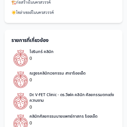
🏗️
ก่อสร้าง
ใน
นครสวรรค์
☀️
โซล่าเซลล์
ใน
นครสวรรค์
รายการที่เกี่ยวข้อง
ไอรินทร์ คลินิก
0
ณฐอรคลินิกเวชกรรม สาขาร้อยเอ็ด
0
Dr. V-FET Clinic - ดร.วีเฟค คลินิก ศัลยกรรมตกแต่ง
ความงาม
0
คลินิกศัลยกรรมนายแพทย์ภาสกร ร้อยเอ็ด
0