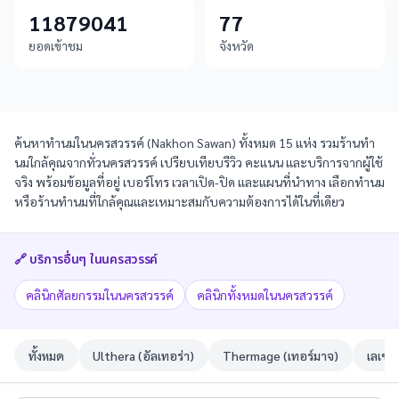
11879041
77
ยอดเข้าชม
จังหวัด
ค้นหาทำนมในนครสวรรค์ (Nakhon Sawan) ทั้งหมด 15 แห่ง รวมร้านทำ
นมใกล้คุณจากทั่วนครสวรรค์ เปรียบเทียบรีวิว คะแนน และบริการจากผู้ใช้
จริง พร้อมข้อมูลที่อยู่ เบอร์โทร เวลาเปิด-ปิด และแผนที่นำทาง เลือกทำนม
หรือร้านทำนมที่ใกล้คุณและเหมาะสมกับความต้องการได้ในที่เดียว
🔗 บริการอื่นๆ ใน
นครสวรรค์
คลินิกศัลยกรรมในนครสวรรค์
คลินิกทั้งหมดในนครสวรรค์
ทั้งหมด
Ulthera (อัลเทอร่า)
Thermage (เทอร์มาจ)
เลเซอ