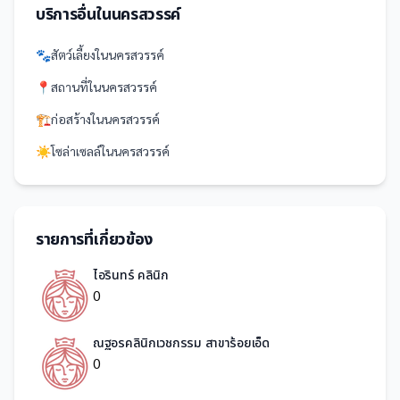
บริการอื่นใน
นครสวรรค์
🐾
สัตว์เลี้ยง
ใน
นครสวรรค์
📍
สถานที่
ใน
นครสวรรค์
🏗️
ก่อสร้าง
ใน
นครสวรรค์
☀️
โซล่าเซลล์
ใน
นครสวรรค์
รายการที่เกี่ยวข้อง
ไอรินทร์ คลินิก
0
ณฐอรคลินิกเวชกรรม สาขาร้อยเอ็ด
0