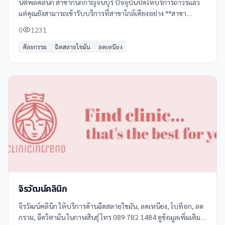
นิติพลคลินิก สาขากนกกาญจนบุรี ปัจจุบันปิดให้บริการถาวรแล้ว
แต่คุณยังสามารถเข้ารับบริการที่สาขาใกล้เคียงอย่าง **สาขา
โรบินสัน กาญจนบุรี** ได้อย่างสะดวกสบาย
0
1231
ศัลยกรรม
ฉีดสลายไขมัน
ลดเหนียง
จิรวัฒน์คลินิก
จิรวัฒน์คลินิก ให้บริการด้านฉีดสลายไขมัน, ลดเหนียง, โบท็อก, ลด
กราม, ฉีดวิตามิน ในกาฬสินธุ์ โทร 089 782 1484 ดูข้อมูลเพิ่มเติม