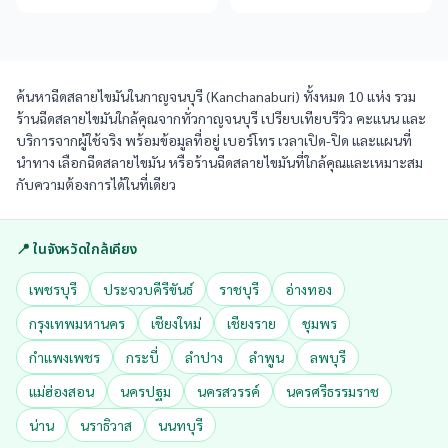
ค้นหาฉีดสลายไขมันในกาญจนบุรี (Kanchanaburi) ทั้งหมด 10 แห่ง รวม
ร้านฉีดสลายไขมันใกล้คุณจากทั่วกาญจนบุรี เปรียบเทียบรีวิว คะแนน และ
บริการจากผู้ใช้จริง พร้อมข้อมูลที่อยู่ เบอร์โทร เวลาเปิด-ปิด และแผนที่
นำทาง เลือกฉีดสลายไขมัน หรือร้านฉีดสลายไขมันที่ใกล้คุณและเหมาะสม
กับความต้องการได้ในที่เดียว
📍 ในจังหวัดใกล้เคียง
เพชรบุรี
ประจวบคีรีขันธ์
ราชบุรี
อ่างทอง
กรุงเทพมหานคร
เชียงใหม่
เชียงราย
ชุมพร
กำแพงเพชร
กระบี่
ลำปาง
ลำพูน
ลพบุรี
แม่ฮ่องสอน
นครปฐม
นครสวรรค์
นครศรีธรรมราช
น่าน
นราธิวาส
นนทบุรี