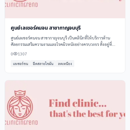
ศูนย์เลเซอร์คนจน สาขากาญจนบุรี
ศูนย์เลเซอร์คนจน สาขากาญจนบุรี เป็นคลินิกที่ให้บริการด้าน
ศัลยกรรมเสริมความงามและโรคผิวหนังอย่างครบวงจร ตั้งอยู่ที่
อำเภอเมืองกาญจนบุรี โดยคลินิกนี้มีความเชี่ยวชาญในการรักษาโรค
0
1307
ผิวหนัง การวินิจฉัยโรค
เลเซอร์ขน
ฉีดสลายไขมัน
ลดเหนียง