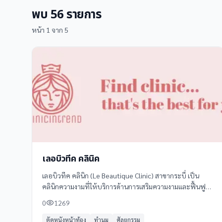
พบ
56
รายการ
หน้า
1
จาก
5
เลอบิวทีค คลินิค
เลอบิวทีค คลินิก (Le Beautique Clinic) สาขากระบี่ เป็น
คลินิกความงามที่ให้บริการด้านการเสริมความงามและฟื้นฟูผิว
ด้วยเทคโนโลยีและผลิตภัณฑ์ชั้นนำจาก Galderma อาทิเช่น
0
1269
**Sculptra**
ตัดหนังหน้าท้อง
ทำนม
ศัลยกรรม