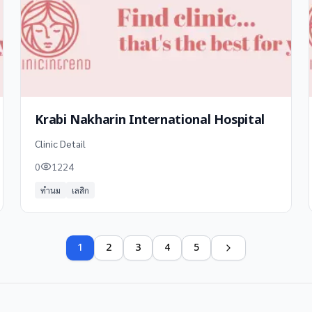
Krabi Nakharin International Hospital
Clinic Detail
0
1224
ทำนม
เลสิก
1
2
3
4
5