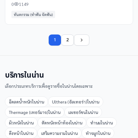
0
1149
ทันตกรรม (ทำฟัน จัดฟัน)
1
2
บริการใน
น่าน
เลือกประเภทบริการเพื่อดูรายชื่อใน
น่าน
โดยเฉพาะ
ฉีดลดน้ำหนัก
ใน
น่าน
Ulthera (อัลเทอร่า)
ใน
น่าน
Thermage (เทอร์มาจ)
ใน
น่าน
เลเซอร์ขน
ใน
น่าน
ผิวหนัง
ใน
น่าน
ตัดหนังหน้าท้อง
ใน
น่าน
ทำนม
ใน
น่าน
ดึงหน้า
ใน
น่าน
เสริมความงาม
ใน
น่าน
ทำจมูก
ใน
น่าน