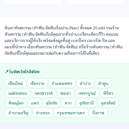
ค้นหาทันตกรรม (ทำฟัน จัดฟัน)ในน่าน (Nan) ทั้งหมด 20 แห่ง รวมร้าน
ทันตกรรม (ทำฟัน จัดฟัน)ใกล้คุณจากทั่วน่าน เปรียบเทียบรีวิว คะแนน
และบริการจากผู้ใช้จริง พร้อมข้อมูลที่อยู่ เบอร์โทร เวลาเปิด-ปิด และ
แผนที่นำทาง เลือกทันตกรรม (ทำฟัน จัดฟัน) หรือร้านทันตกรรม (ทำฟัน
จัดฟัน)ที่ใกล้คุณและเหมาะสมกับความต้องการได้ในที่เดียว
📍 ในจังหวัดใกล้เคียง
เชียงใหม่
เชียงราย
กำแพงเพชร
ลำปาง
ลำพูน
แม่ฮ่องสอน
นครสวรรค์
พะเยา
เพชรบูรณ์
พิจิตร
พิษณุโลก
แพร่
สุโขทัย
ตาก
อุทัยธานี
อุตรดิตถ์
อำนาจเจริญ
อ่างทอง
กรุงเทพมหานคร
บึงกาฬ