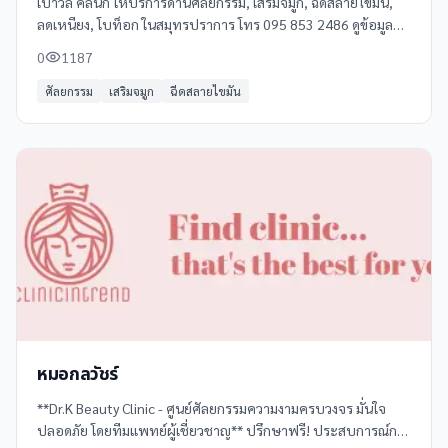
เปาวลี คลินิก ให้บริการด้านศัลยกรรม, เสริมจมูก, ฉีดสลายไขมัน,
ลดเหนียง, โบท็อก ในสมุทรปราการ โทร 095 853 2486 ดูข้อมูล
เพิ่มเติม รีวิว และแผนที่ได้ที่ Clinicintrend
0
1187
ศัลยกรรม
เสริมจมูก
ฉีดสลายไขมัน
หมอกลวัชร์
**Dr.K Beauty Clinic - ศูนย์ศัลยกรรมความงามครบวงจร มั่นใจ
ปลอดภัย โดยทีมแพทย์ผู้เชี่ยวชาญ** ปรึกษาฟรี! ประสบการณ์กว่า