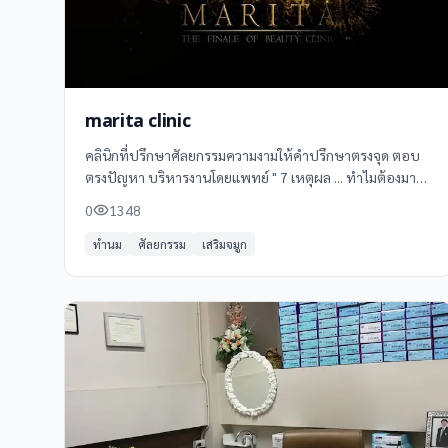
marita clinic
คลินิกที่ปรึกษาศัลยกรรมความงามให้คำปรึกษาตรงจุด ตอบ
ตรงปัญหา บริหารงานโดยแพทย์ " 7 เหตุผล ... ทำไมต้องมา
มาริต้า คลินิก " 1. ศัลยกรรมโดยอาจารย์แพทย์เฉพาะทาง 2.
0
1348
เครื่อง Laser ที่ทันสมัย - Helios,Trios 3. ห้องผ่าตัดมาตรฐาน
โรงพยาบาลชั้นนำ 4. ซิลิโคน Filler,Botox มาตรฐานจาก USA
ทำนม
ศัลยกรรม
เสริมจมูก
5. มีแพทย์ผู้ชำนาญ ออกตรวจประจำทุกวัน 6. ดมยาสลบโดย
วิสัญญีแพทย์ ปลอดภัย มาตรฐานโรงพยาบาล 7. การบริการที่
ตอบโจทย์ทุกความต้องการ