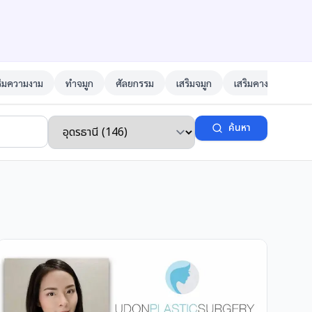
ริมความงาม
ทำจมูก
ศัลยกรรม
เสริมจมูก
เสริมคาง
ตาสอ
ค้นหา