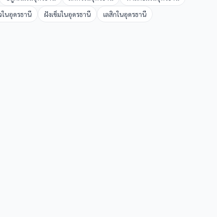
ว
ใน
อุดรธานี
ฝังเข็ม
ใน
อุดรธานี
เลสิก
ใน
อุดรธานี