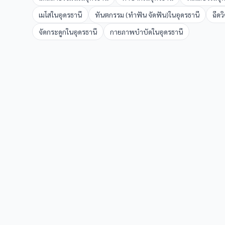
เมโส
ใน
อุดรธานี
ทันตกรรม (ทำฟัน จัดฟัน)
ใน
อุดรธานี
ฉีดว
จัดกระดูก
ใน
อุดรธานี
กายภาพบำบัด
ใน
อุดรธานี