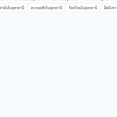
ิตามิน
ใน
อุดรธานี
ลบรอยสัก
ใน
อุดรธานี
ร้อยไหม
ใน
อุดรธานี
ฉีดผิวขา