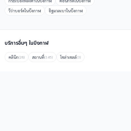
กระเบื้องหลังคา
ใน
บึงกาฬ
คอนกรีต
ใน
บึงกาฬ
วีว่าบอร์ด
ใน
บึงกาฬ
อิฐมวลเบา
ใน
บึงกาฬ
บริการอื่นๆ ใน
บึงกาฬ
คลินิก
สถานที่
โซล่าเซลล์
(
28
)
(
145
)
(
3
)