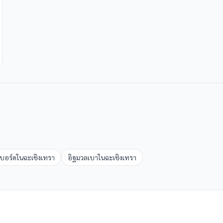
าบอร์ด
ใน
ฉะเชิงเทรา
อิฐมวลเบา
ใน
ฉะเชิงเทรา