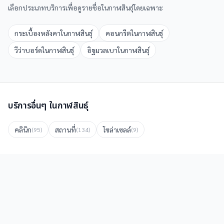
เลือกประเภทบริการเพื่อดูรายชื่อใน
กาฬสินธุ์
โดยเฉพาะ
กระเบื้องหลังคา
ใน
กาฬสินธุ์
คอนกรีต
ใน
กาฬสินธุ์
วีว่าบอร์ด
ใน
กาฬสินธุ์
อิฐมวลเบา
ใน
กาฬสินธุ์
บริการอื่นๆ ใน
กาฬสินธุ์
คลินิก
สถานที่
โซล่าเซลล์
(
95
)
(
134
)
(
9
)