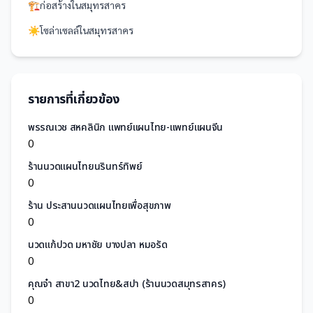
🏗️
ก่อสร้าง
ใน
สมุทรสาคร
☀️
โซล่าเซลล์
ใน
สมุทรสาคร
รายการที่เกี่ยวข้อง
พรรณเวช สหคลินิก แพทย์แผนไทย-แพทย์แผนจีน
0
ร้านนวดแผนไทยนรินทร์ทิพย์
0
ร้าน ประสานนวดแผนไทยเพื่อสุขภาพ
0
นวดแก้ปวด มหาชัย บางปลา หมอรัด
0
คุณจ๋า สาขา2 นวดไทย&สปา (ร้านนวดสมุทรสาคร)
0