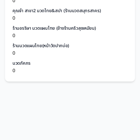
0
คุณจ๋า สาขา2 นวดไทย&สปา (ร้านนวดสมุทรสาคร)
0
ร้านอรริษา นวดแผนไทย (ข้างร้านครัวลุงเหมียน)
0
ร้านนวดแผนไทย(หน้าวัดปากบ่อ)
0
นวดภัคภร
0