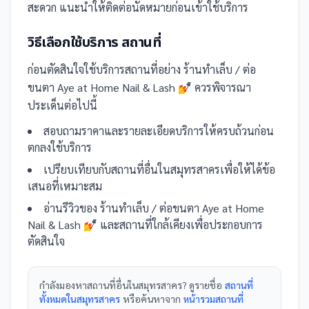
สะดวก แนะนำให้ติดต่อนัดหมายก่อนเข้าใช้บริการ
วิธีเลือกใช้บริการ
สถานที่
ก่อนตัดสินใจใช้บริการ
สถานที่
อย่าง
ร้านทำเล็บ / ต่อ
ขนตา Aye at Home Nail & Lash 💅
ควรพิจารณา
ประเด็นต่อไปนี้
สอบถามราคาและรายละเอียดบริการให้ครบถ้วนก่อน
ตกลงใช้บริการ
เปรียบเทียบกับ
สถานที่
อื่น
ในสมุทรสาคร
เพื่อให้ได้ข้อ
เสนอที่เหมาะสม
อ่านรีวิวของ
ร้านทำเล็บ / ต่อขนตา Aye at Home
Nail & Lash 💅
และ
สถานที่
ใกล้เคียงเพื่อประกอบการ
ตัดสินใจ
กำลังมองหา
สถานที่
อื่นใน
สมุทรสาคร
? ดูรายชื่อ
สถานที่
ทั้งหมดในสมุทรสาคร
หรือค้นหาจาก
หน้ารวม
สถานที่