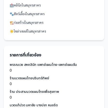
🏥
คลินิก
ใน
สมุทรสาคร
🐾
สัตว์เลี้ยง
ใน
สมุทรสาคร
🏗️
ก่อสร้าง
ใน
สมุทรสาคร
☀️
โซล่าเซลล์
ใน
สมุทรสาคร
รายการที่เกี่ยวข้อง
พรรณเวช สหคลินิก แพทย์แผนไทย-แพทย์แผนจีน
0
ร้านนวดแผนไทยนรินทร์ทิพย์
0
ร้าน ประสานนวดแผนไทยเพื่อสุขภาพ
0
นวดแก้ปวด มหาชัย บางปลา หมอรัด