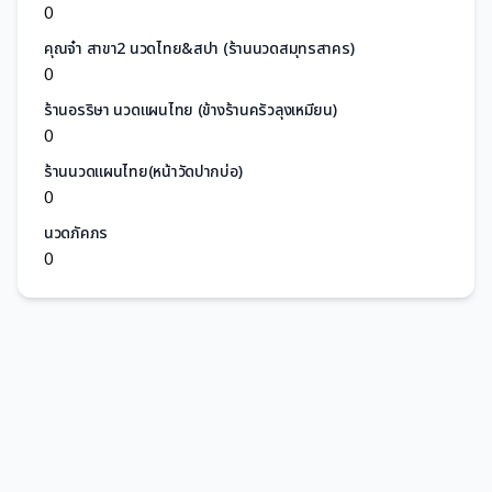
0
คุณจ๋า สาขา2 นวดไทย&สปา (ร้านนวดสมุทรสาคร)
0
ร้านอรริษา นวดแผนไทย (ข้างร้านครัวลุงเหมียน)
0
ร้านนวดแผนไทย(หน้าวัดปากบ่อ)
0
นวดภัคภร
0