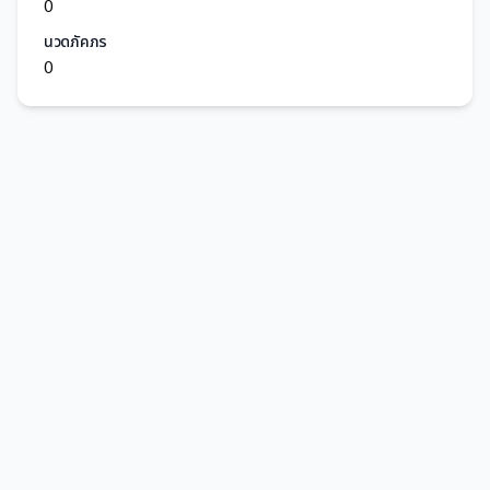
0
นวดภัคภร
0