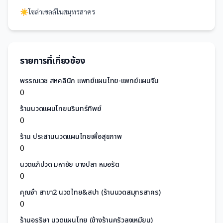
☀️
โซล่าเซลล์
ใน
สมุทรสาคร
รายการที่เกี่ยวข้อง
พรรณเวช สหคลินิก แพทย์แผนไทย-แพทย์แผนจีน
0
ร้านนวดแผนไทยนรินทร์ทิพย์
0
ร้าน ประสานนวดแผนไทยเพื่อสุขภาพ
0
นวดแก้ปวด มหาชัย บางปลา หมอรัด
0
คุณจ๋า สาขา2 นวดไทย&สปา (ร้านนวดสมุทรสาคร)
0
ร้านอรริษา นวดแผนไทย (ข้างร้านครัวลุงเหมียน)