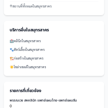
สถานที่
ทั้งหมดใน
สมุทรสาคร
บริการอื่นใน
สมุทรสาคร
🏥
คลินิก
ใน
สมุทรสาคร
🐾
สัตว์เลี้ยง
ใน
สมุทรสาคร
🏗️
ก่อสร้าง
ใน
สมุทรสาคร
☀️
โซล่าเซลล์
ใน
สมุทรสาคร
รายการที่เกี่ยวข้อง
พรรณเวช สหคลินิก แพทย์แผนไทย-แพทย์แผนจีน
0