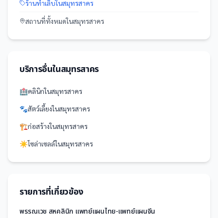
ร้านทำเล็บ
ใน
สมุทรสาคร
สถานที่
ทั้งหมดใน
สมุทรสาคร
บริการอื่นใน
สมุทรสาคร
🏥
คลินิก
ใน
สมุทรสาคร
🐾
สัตว์เลี้ยง
ใน
สมุทรสาคร
🏗️
ก่อสร้าง
ใน
สมุทรสาคร
☀️
โซล่าเซลล์
ใน
สมุทรสาคร
รายการที่เกี่ยวข้อง
พรรณเวช สหคลินิก แพทย์แผนไทย-แพทย์แผนจีน