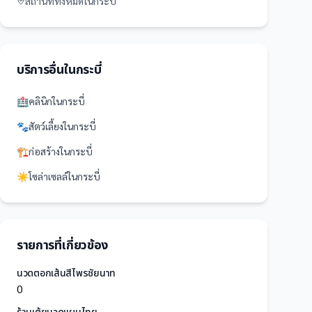
สถานที่
ทั้งหมดใน
กระบี่
บริการอื่นใน
กระบี่
🏥
คลินิก
ใน
กระบี่
🐾
สัตว์เลี้ยง
ใน
กระบี่
🏗️
ก่อสร้าง
ใน
กระบี่
☀️
โซล่าเซลล์
ใน
กระบี่
รายการที่เกี่ยวข้อง
นวดตอกเส้นสีไพรชัยนาท
0