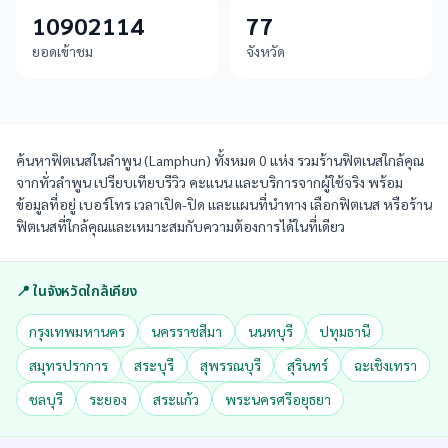
10902114
77
ยอดเข้าชม
จังหวัด
ค้นหาฟิตเนสในลำพูน (Lamphun) ทั้งหมด 0 แห่ง รวมร้านฟิตเนสใกล้คุณ
จากทั่วลำพูน เปรียบเทียบรีวิว คะแนน และบริการจากผู้ใช้จริง พร้อม
ข้อมูลที่อยู่ เบอร์โทร เวลาเปิด-ปิด และแผนที่นำทาง เลือกฟิตเนส หรือร้าน
ฟิตเนสที่ใกล้คุณและเหมาะสมกับความต้องการได้ในที่เดียว
📍 ในจังหวัดใกล้เคียง
กรุงเทพมหานคร
นครราชสีมา
นนทบุรี
ปทุมธานี
สมุทรปราการ
สระบุรี
สุพรรณบุรี
สุรินทร์
ฉะเชิงเทรา
ชลบุรี
ระยอง
สระแก้ว
พระนครศรีอยุธยา