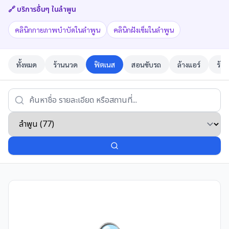
🔗 บริการอื่นๆ ใน
ลำพูน
คลินิกกายภาพบำบัดในลำพูน
คลินิกฝังเข็มในลำพูน
ทั้งหมด
ร้านนวด
ฟิตเนส
สอนขับรถ
ล้างแอร์
ร้าน