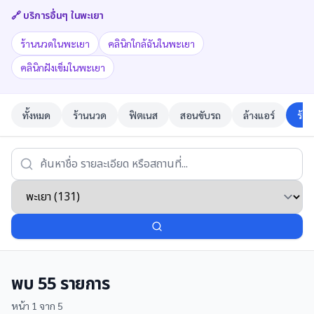
🔗 บริการอื่นๆ ใน
พะเยา
ร้านนวดในพะเยา
คลินิกใกล้ฉันในพะเยา
คลินิกฝังเข็มในพะเยา
ทั้งหมด
ร้านนวด
ฟิตเนส
สอนขับรถ
ล้างแอร์
ร้าน
พบ
55
รายการ
หน้า
1
จาก
5