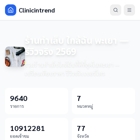
Clinicintrend
ร้านทำเล็บ ใกล้ฉัน พะเยา —
รีวิวจริง 2569
รวมร้านทำเล็บใกล้ฉันที่ดีที่สุดในพะเยา —
เปรียบเทียบราคา รีวิวจริง เบอร์โทร
9640
7
รายการ
หมวดหมู่
10912281
77
ยอดเข้าชม
จังหวัด