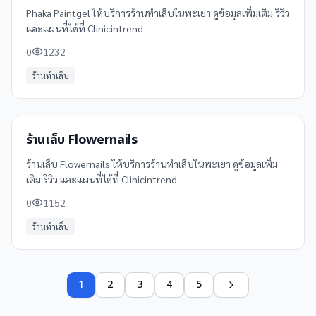
Phaka Paintgel ให้บริการร้านทำเล็บในพะเยา ดูข้อมูลเพิ่มเติม รีวิว
และแผนที่ได้ที่ Clinicintrend
0
1232
ร้านทำเล็บ
ร้านเล็บ Flowernails
ร้านเล็บ Flowernails ให้บริการร้านทำเล็บในพะเยา ดูข้อมูลเพิ่ม
เติม รีวิว และแผนที่ได้ที่ Clinicintrend
0
1152
ร้านทำเล็บ
1
2
3
4
5