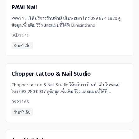
PAWi Nail
PAWi Nail ให้บริการร้านทำเล็บในพะเยา โทร 099 574 1820 ดู
ข้อมูลเพิ่มเติม รีวิว และแผนที่ได้ที่ Clinicintrend
0
1171
ร้านทำเล็บ
Chopper tattoo & Nail Studio
Chopper tattoo & Nail Studio ให้บริการร้านทำเล็บในพะเยา
โทร 093 280 0037 ดูข้อมูลเพิ่มเติม รีวิว และแผนที่ได้ที่
Clinicintrend
0
1165
ร้านทำเล็บ