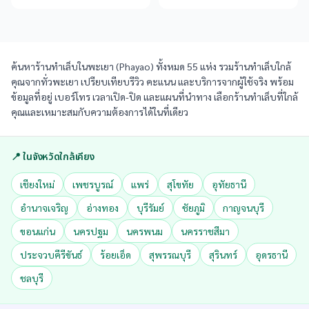
ค้นหาร้านทำเล็บในพะเยา (Phayao) ทั้งหมด 55 แห่ง รวมร้านทำเล็บใกล้
คุณจากทั่วพะเยา เปรียบเทียบรีวิว คะแนน และบริการจากผู้ใช้จริง พร้อม
ข้อมูลที่อยู่ เบอร์โทร เวลาเปิด-ปิด และแผนที่นำทาง เลือกร้านทำเล็บที่ใกล้
คุณและเหมาะสมกับความต้องการได้ในที่เดียว
📍 ในจังหวัดใกล้เคียง
เชียงใหม่
เพชรบูรณ์
แพร่
สุโขทัย
อุทัยธานี
อำนาจเจริญ
อ่างทอง
บุรีรัมย์
ชัยภูมิ
กาญจนบุรี
ขอนแก่น
นครปฐม
นครพนม
นครราชสีมา
ประจวบคีรีขันธ์
ร้อยเอ็ด
สุพรรณบุรี
สุรินทร์
อุดรธานี
ชลบุรี