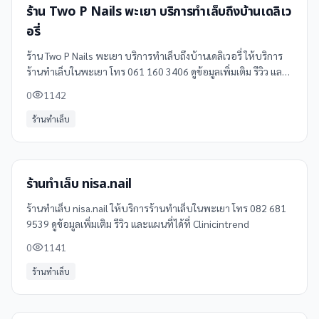
ร้าน Two P Nails พะเยา บริการทำเล็บถึงบ้านเดลิเว
อรี่
ร้าน Two P Nails พะเยา บริการทำเล็บถึงบ้านเดลิเวอรี่ ให้บริการ
ร้านทำเล็บในพะเยา โทร 061 160 3406 ดูข้อมูลเพิ่มเติม รีวิว และ
แผนที่ได้ที่ Clinicintrend
0
1142
ร้านทำเล็บ
ร้านทำเล็บ nisa.nail
ร้านทำเล็บ nisa.nail ให้บริการร้านทำเล็บในพะเยา โทร 082 681
9539 ดูข้อมูลเพิ่มเติม รีวิว และแผนที่ได้ที่ Clinicintrend
0
1141
ร้านทำเล็บ