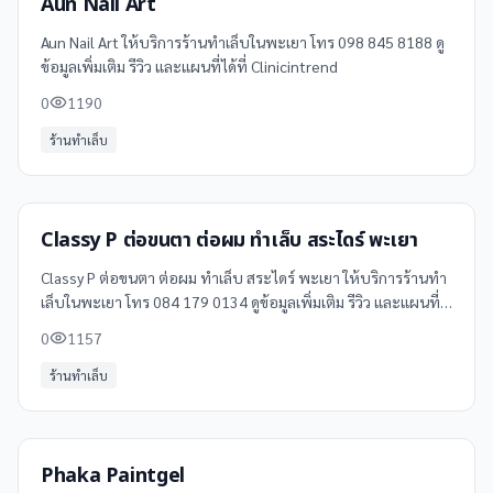
Aun Nail Art
Aun Nail Art ให้บริการร้านทำเล็บในพะเยา โทร 098 845 8188 ดู
ข้อมูลเพิ่มเติม รีวิว และแผนที่ได้ที่ Clinicintrend
0
1190
ร้านทำเล็บ
Classy P ต่อขนตา ต่อผม ทำเล็บ สระไดร์ พะเยา
Classy P ต่อขนตา ต่อผม ทำเล็บ สระไดร์ พะเยา ให้บริการร้านทำ
เล็บในพะเยา โทร 084 179 0134 ดูข้อมูลเพิ่มเติม รีวิว และแผนที่
ได้ที่ Clinicintrend
0
1157
ร้านทำเล็บ
Phaka Paintgel