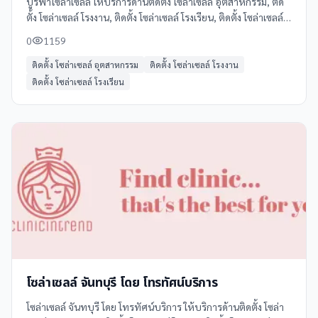
บูรพาโซล่าเซลล์ ให้บริการด้านติดตั้ง โซล่าเซลล์ อุตสาหกรรม, ติด
ตั้ง โซล่าเซลล์ โรงงาน, ติดตั้ง โซล่าเซลล์ โรงเรียน, ติดตั้ง โซล่าเซลล์
โรงพยาบาล, ติดตั้ง โซล่าเซลล์ โรงแรม ในจันทบุรี ดูข้อมูลเพิ่มเติม
0
1159
รีวิว และแผนที่ได้ที่ Clinicintrend
ติดตั้ง โซล่าเซลล์ อุตสาหกรรม
ติดตั้ง โซล่าเซลล์ โรงงาน
ติดตั้ง โซล่าเซลล์ โรงเรียน
โซล่าเซลล์ จันทบุรี โดย โทรทัศน์บริการ
โซล่าเซลล์ จันทบุรี โดย โทรทัศน์บริการ ให้บริการด้านติดตั้ง โซล่า