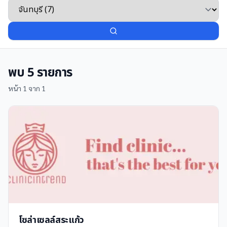
พบ
5
รายการ
หน้า
1
จาก
1
โซล่าเซลล์สระแก้ว