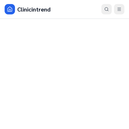
Clinicintrend