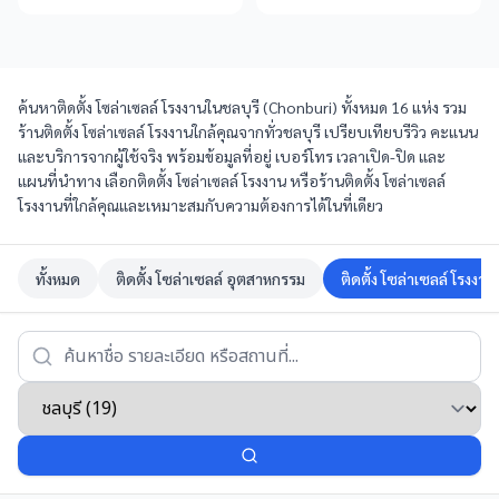
ค้นหาติดตั้ง โซล่าเซลล์ โรงงานในชลบุรี (Chonburi) ทั้งหมด 16 แห่ง รวม
ร้านติดตั้ง โซล่าเซลล์ โรงงานใกล้คุณจากทั่วชลบุรี เปรียบเทียบรีวิว คะแนน
และบริการจากผู้ใช้จริง พร้อมข้อมูลที่อยู่ เบอร์โทร เวลาเปิด-ปิด และ
แผนที่นำทาง เลือกติดตั้ง โซล่าเซลล์ โรงงาน หรือร้านติดตั้ง โซล่าเซลล์
โรงงานที่ใกล้คุณและเหมาะสมกับความต้องการได้ในที่เดียว
ทั้งหมด
ติดตั้ง โซล่าเซลล์ อุตสาหกรรม
ติดตั้ง โซล่าเซลล์ โรงงาน