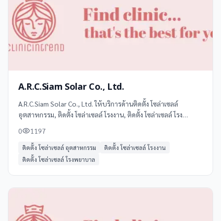
A.R.C.Siam Solar Co., Ltd.
A.R.C.Siam Solar Co., Ltd. ให้บริการด้านติดตั้ง โซล่าเซลล์
อุตสาหกรรม, ติดตั้ง โซล่าเซลล์ โรงงาน, ติดตั้ง โซล่าเซลล์ โรง
พยาบาล ในชลบุรี โทร 038 716 868 ดูข้อมูลเพิ่มเติม รีวิว และ
0
1197
แผนที่ได้ที่ Clinicintrend
ติดตั้ง โซล่าเซลล์ อุตสาหกรรม
ติดตั้ง โซล่าเซลล์ โรงงาน
ติดตั้ง โซล่าเซลล์ โรงพยาบาล