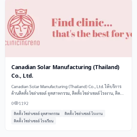
Canadian Solar Manufacturing (Thailand)
Co., Ltd.
Canadian Solar Manufacturing (Thailand) Co., Ltd. ให้บริการ
ด้านติดตั้ง โซล่าเซลล์ อุตสาหกรรม, ติดตั้ง โซล่าเซลล์ โรงงาน, ติดตั้ง
โซล่าเซลล์ โรงเรียน ในชลบุรี โทร 033 678 530 ดูข้อมูลเพิ่มเติม รีวิว
0
1192
และแผนที่ได้ที่ Clinicintrend
ติดตั้ง โซล่าเซลล์ อุตสาหกรรม
ติดตั้ง โซล่าเซลล์ โรงงาน
ติดตั้ง โซล่าเซลล์ โรงเรียน