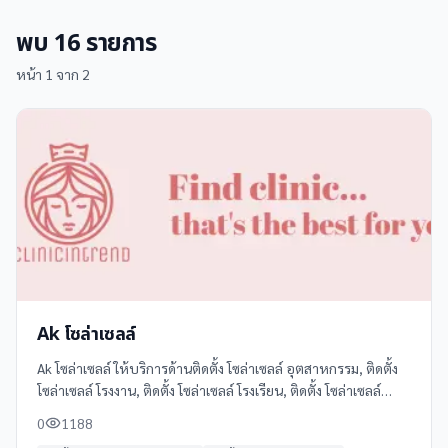
พบ
16
รายการ
หน้า
1
จาก
2
Ak โซล่าเซลล์
Ak โซล่าเซลล์ ให้บริการด้านติดตั้ง โซล่าเซลล์ อุตสาหกรรม, ติดตั้ง
โซล่าเซลล์ โรงงาน, ติดตั้ง โซล่าเซลล์ โรงเรียน, ติดตั้ง โซล่าเซลล์
โรงแรม ในชลบุรี ดูข้อมูลเพิ่มเติม รีวิว และแผนที่ได้ที่ Clinicintrend
0
1188