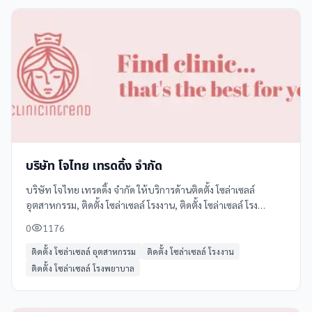
บริษัท โจไทย เทรดดิ้ง จำกัด
บริษัท โจไทย เทรดดิ้ง จำกัด ให้บริการด้านติดตั้ง โซล่าเซลล์
อุตสาหกรรม, ติดตั้ง โซล่าเซลล์ โรงงาน, ติดตั้ง โซล่าเซลล์ โรง
พยาบาล ในชลบุรี โทร 098 951 3488 ดูข้อมูลเพิ่มเติม รีวิว และ
0
1176
แผนที่ได้ที่ Clinicintrend
ติดตั้ง โซล่าเซลล์ อุตสาหกรรม
ติดตั้ง โซล่าเซลล์ โรงงาน
ติดตั้ง โซล่าเซลล์ โรงพยาบาล