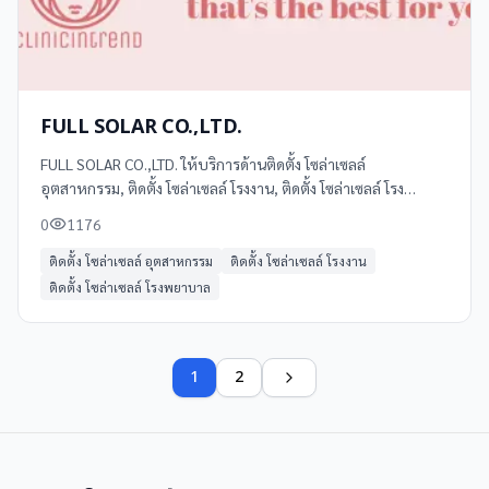
FULL SOLAR CO.,LTD.
FULL SOLAR CO.,LTD. ให้บริการด้านติดตั้ง โซล่าเซลล์
อุตสาหกรรม, ติดตั้ง โซล่าเซลล์ โรงงาน, ติดตั้ง โซล่าเซลล์ โรง
พยาบาล, ติดตั้ง โซล่าเซลล์ โรงแรม ในชลบุรี ดูข้อมูลเพิ่มเติม รีวิว
0
1176
และแผนที่ได้ที่ Clinicintrend
ติดตั้ง โซล่าเซลล์ อุตสาหกรรม
ติดตั้ง โซล่าเซลล์ โรงงาน
ติดตั้ง โซล่าเซลล์ โรงพยาบาล
1
2