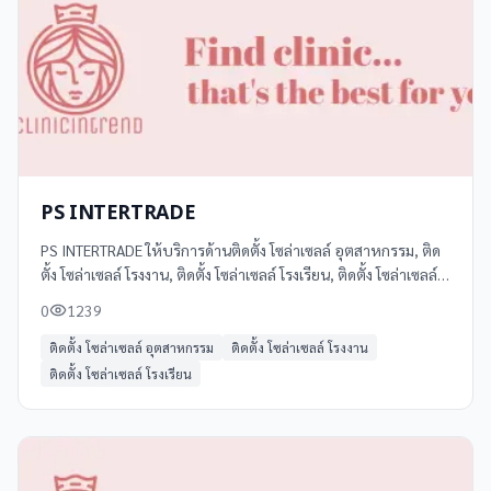
PS INTERTRADE
PS INTERTRADE ให้บริการด้านติดตั้ง โซล่าเซลล์ อุตสาหกรรม, ติด
ตั้ง โซล่าเซลล์ โรงงาน, ติดตั้ง โซล่าเซลล์ โรงเรียน, ติดตั้ง โซล่าเซลล์
โรงพยาบาล, ติดตั้ง โซล่าเซลล์ โรงแรม ในชลบุรี โทร 081 723
0
1239
2382 ดูข้อมูลเพิ่มเติม รีวิว และแผนที่ได้ที่ Clinicintrend
ติดตั้ง โซล่าเซลล์ อุตสาหกรรม
ติดตั้ง โซล่าเซลล์ โรงงาน
ติดตั้ง โซล่าเซลล์ โรงเรียน