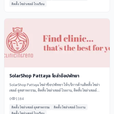
ติดตั้ง โซล่าเซลล์ โรงเรียน
SolarShop Pattaya โซล่าช็อปพัทยา
SolarShop Pattaya โซล่าช็อปพัทยา ให้บริการด้านติดตั้ง โซล่า
เซลล์ อุตสาหกรรม, ติดตั้ง โซล่าเซลล์ โรงงาน, ติดตั้ง โซล่าเซลล์
โรงเรียน, ติดตั้ง โซล่าเซลล์ โรงพยาบาล, ติดตั้ง โซล่าเซลล์ โรงแรม
0
1184
ในชลบุรี โทร 087 139 9919 ดูข้อมูลเพิ่มเติม รีวิว และแผนที่ได้ที่
Clinicintrend
ติดตั้ง โซล่าเซลล์ อุตสาหกรรม
ติดตั้ง โซล่าเซลล์ โรงงาน
ติดตั้ง โซล่าเซลล์ โรงเรียน