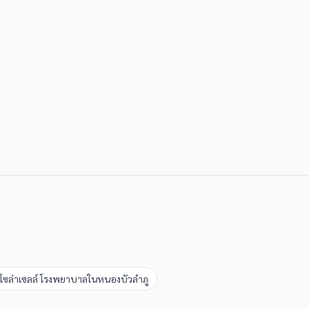
ง โซล่าเซลล์ โรงพยาบาล
ใน
หนองบัวลำภู