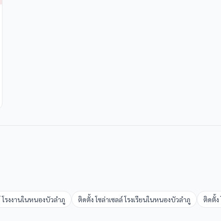
ล์ โรงงาน
ใน
หนองบัวลำภู
ติดตั้ง โซล่าเซลล์ โรงเรียน
ใน
หนองบัวลำภู
ติดตั้