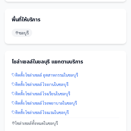
พื้นที่ให้บริการ
ชลบุรี
โซล่าเซลล์
ใน
ชลบุรี
แยกตามบริการ
ติดตั้ง โซล่าเซลล์ อุตสาหกรรม
ใน
ชลบุรี
ติดตั้ง โซล่าเซลล์ โรงงาน
ใน
ชลบุรี
ติดตั้ง โซล่าเซลล์ โรงเรียน
ใน
ชลบุรี
ติดตั้ง โซล่าเซลล์ โรงพยาบาล
ใน
ชลบุรี
ติดตั้ง โซล่าเซลล์ โรงแรม
ใน
ชลบุรี
โซล่าเซลล์
ทั้งหมดใน
ชลบุรี