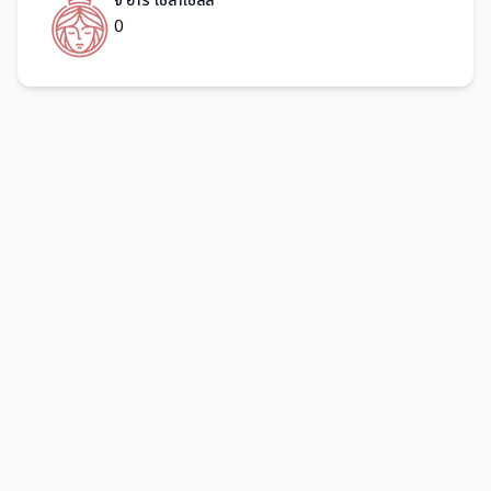
จี อาร์ โซล่าเซลล์
0