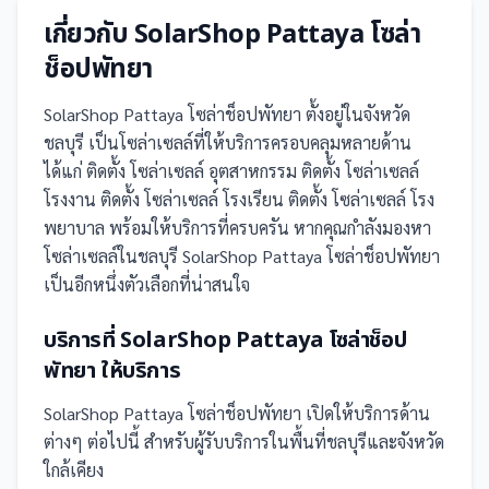
เกี่ยวกับ
SolarShop Pattaya โซล่า
ช็อปพัทยา
SolarShop Pattaya โซล่าช็อปพัทยา
ตั้งอยู่ในจังหวัด
ชลบุรี
เป็น
โซล่าเซลล์
ที่ให้บริการครอบคลุมหลายด้าน
ได้แก่ ติดตั้ง โซล่าเซลล์ อุตสาหกรรม ติดตั้ง โซล่าเซลล์
โรงงาน ติดตั้ง โซล่าเซลล์ โรงเรียน ติดตั้ง โซล่าเซลล์ โรง
พยาบาล
พร้อมให้บริการที่ครบครัน
หากคุณกำลังมองหา
โซล่าเซลล์ในชลบุรี SolarShop Pattaya โซล่าช็อปพัทยา
เป็นอีกหนึ่งตัวเลือกที่น่าสนใจ
บริการที่
SolarShop Pattaya โซล่าช็อป
พัทยา
ให้บริการ
SolarShop Pattaya โซล่าช็อปพัทยา
เปิดให้บริการด้าน
ต่างๆ ต่อไปนี้
สำหรับผู้รับบริการในพื้นที่ชลบุรีและจังหวัด
ใกล้เคียง