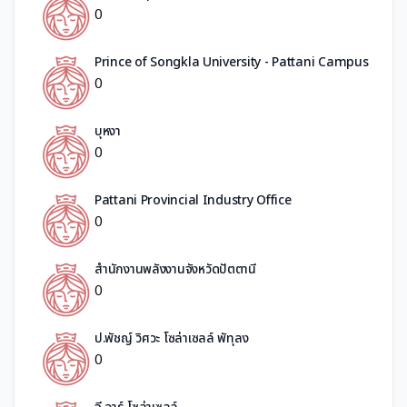
0
Prince of Songkla University - Pattani Campus
0
บุหงา
0
Pattani Provincial Industry Office
0
สำนักงานพลังงานจังหวัดปัตตานี
0
ป.พัชญ์ วิศวะ โซล่าเซลล์ พัทุลง
0