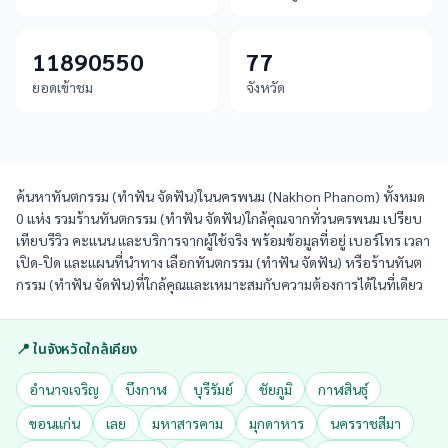
11890550
77
ยอดเข้าชม
จังหวัด
ค้นหาทันตกรรม (ทำฟัน จัดฟัน)ในนครพนม (Nakhon Phanom) ทั้งหมด
0 แห่ง รวมร้านทันตกรรม (ทำฟัน จัดฟัน)ใกล้คุณจากทั่วนครพนม เปรียบ
เทียบรีวิว คะแนน และบริการจากผู้ใช้จริง พร้อมข้อมูลที่อยู่ เบอร์โทร เวลา
เปิด-ปิด และแผนที่นำทาง เลือกทันตกรรม (ทำฟัน จัดฟัน) หรือร้านทันต
กรรม (ทำฟัน จัดฟัน)ที่ใกล้คุณและเหมาะสมกับความต้องการได้ในที่เดียว
📍 ในจังหวัดใกล้เคียง
อำนาจเจริญ
บึงกาฬ
บุรีรัมย์
ชัยภูมิ
กาฬสินธุ์
ขอนแก่น
เลย
มหาสารคาม
มุกดาหาร
นครราชสีมา