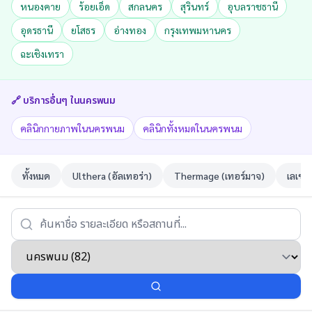
หนองคาย
ร้อยเอ็ด
สกลนคร
สุรินทร์
อุบลราชธานี
อุดรธานี
ยโสธร
อ่างทอง
กรุงเทพมหานคร
ฉะเชิงเทรา
🔗 บริการอื่นๆ ใน
นครพนม
คลินิกกายภาพในนครพนม
คลินิกทั้งหมดในนครพนม
ทั้งหมด
Ulthera (อัลเทอร่า)
Thermage (เทอร์มาจ)
เลเซอ