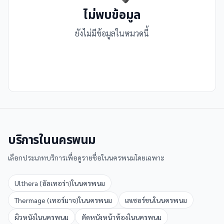
ไม่พบข้อมูล
ยังไม่มีข้อมูลในหมวดนี้
บริการใน
นครพนม
เลือกประเภทบริการเพื่อดูรายชื่อใน
นครพนม
โดยเฉพาะ
Ulthera (อัลเทอร่า)
ใน
นครพนม
Thermage (เทอร์มาจ)
ใน
นครพนม
เลเซอร์ขน
ใน
นครพนม
ผิวหนัง
ใน
นครพนม
ตัดหนังหน้าท้อง
ใน
นครพนม