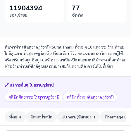
11904394
77
ยอดเข้าชม
จังหวัด
ค้นหาทำนมในสุราษฎร์ธานี (Surat Thani) ทั้งหมด 18 แห่ง รวมร้านทำนม
ใกล้คุณจากทั่วสุราษฎร์ธานี เปรียบเทียบรีวิว คะแนน และบริการจากผู้ใช้
จริง พร้อมข้อมูลที่อยู่ เบอร์โทร เวลาเปิด-ปิด และแผนที่นำทาง เลือกทำนม
หรือร้านทำนมที่ใกล้คุณและเหมาะสมกับความต้องการได้ในที่เดียว
🔗 บริการอื่นๆ ใน
สุราษฎร์ธานี
คลินิกศัลยกรรมในสุราษฎร์ธานี
คลินิกทั้งหมดในสุราษฎร์ธานี
ทั้งหมด
ฉีดลดน้ำหนัก
Ulthera (อัลเทอร่า)
Thermage (เทอ