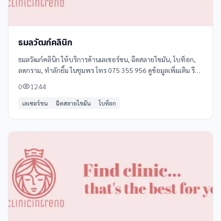
ธมลวัฒก์คลินิก
ธมลวัฒก์คลินิก ให้บริการด้านเลเซอร์ขน, ฉีดสลายไขมัน, โบท็อก,
ลดกราม, ทำลักยิ้ม ในชุมพร โทร 075 355 956 ดูข้อมูลเพิ่มเติม รีวิว
และแผนที่ได้ที่ Clinicintrend
0
1244
เลเซอร์ขน
ฉีดสลายไขมัน
โบท็อก