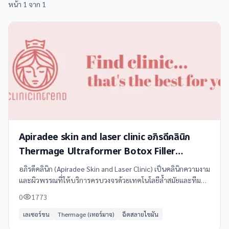
หน้า
1
จาก
1
Apiradee skin and laser clinic อภิรดีคลินิก
Thermage Ultraformer Botox Filler
Spectra Gold Dual Yellow
อภิรดีคลินิก (Apiradee Skin and Laser Clinic) เป็นคลินิกความงาม
และผิวพรรณที่ให้บริการครบวงจรด้วยเทคโนโลยีล้ำสมัยและทีม
แพทย์ผู้เชี่ยวชาญ พร้อมให้คำปรึกษาและดูแลปัญหาผิวอย่างตรง
0
1773
จุด
เลเซอร์ขน
Thermage (เทอร์มาจ)
ฉีดสลายไขมัน