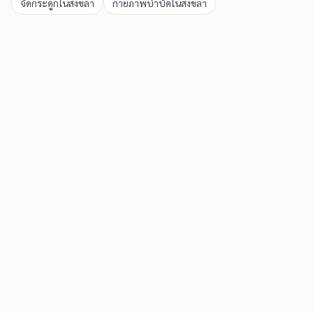
จัดกระดูก
ใน
สงขลา
กายภาพบำบัด
ใน
สงขลา