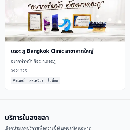
เดอะ ภู Bangkok Clinic สาขาหาดใหญ่
อยากทำหน้า ต้องมาเดอะภู
0
1225
ฟิลเลอร์
ลดเหนียง
โบท็อก
บริการใน
สงขลา
เลือกประเภทบริการเพื่อดูรายชื่อใน
สงขลา
โดยเฉพาะ