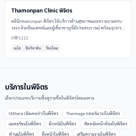
Thamonpan Clinic พิจิตร
คลินิกทamonpan พิจิตร ให้บริการด้านสุขภาพและความงามครบ
วงจร ด้วยทีมแพทย์และผู้เชี่ยวชาญที่มีประสบการณ์ พร้อมอุปกรณ์
ทันสมัย รับรองผลลัพธ์ที่มีประสิทธิภาพและปลอดภัย บริการของ
0
1222
เราประกอบด้วย: -
เมโส
ฉีดวิตามิน
ร้อยไหม
บริการใน
พิจิตร
เลือกประเภทบริการเพื่อดูรายชื่อใน
พิจิตร
โดยเฉพาะ
Ulthera (อัลเทอร่า)
ใน
พิจิตร
Thermage (เทอร์มาจ)
ใน
พิจิตร
เลเซอร์ขน
ใน
พิจิตร
ผิวหนัง
ใน
พิจิตร
ตัดหนังหน้าท้อง
ใน
พิจิตร
ทำนม
ใน
พิจิตร
ดึงหน้า
ใน
พิจิตร
เสริมความงาม
ใน
พิจิตร