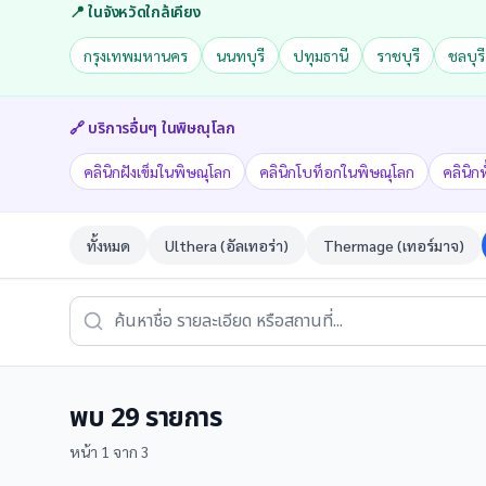
📍 ในจังหวัดใกล้เคียง
กรุงเทพมหานคร
นนทบุรี
ปทุมธานี
ราชบุรี
ชลบุรี
🔗 บริการอื่นๆ ใน
พิษณุโลก
คลินิกฝังเข็มในพิษณุโลก
คลินิกโบท็อกในพิษณุโลก
คลินิก
ทั้งหมด
Ulthera (อัลเทอร่า)
Thermage (เทอร์มาจ)
พบ
29
รายการ
หน้า
1
จาก
3