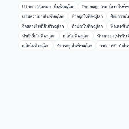
Ulthera (อัลเทอร่า)
ใน
พิษณุโลก
Thermage (เทอร์มาจ)
ใน
พิษ
เสริมความงาม
ใน
พิษณุโลก
ทำจมูก
ใน
พิษณุโลก
ศัลยกรรม
ใ
ฉีดสลายไขมัน
ใน
พิษณุโลก
ทำปาก
ใน
พิษณุโลก
ฟิลเลอร์
ใน
ทำลักยิ้ม
ใน
พิษณุโลก
เมโส
ใน
พิษณุโลก
ทันตกรรม (ทำฟัน จ
เลสิก
ใน
พิษณุโลก
จัดกระดูก
ใน
พิษณุโลก
กายภาพบำบัด
ใน