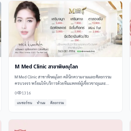
M Med Clinic สาขาพิษณุโลก
M Med Clinic สาขาพิษณุโลก คลินิกความงามและศัลยกรรม
ครบวงจร พร้อมให้บริการด้วยทีมแพทย์ผู้เชี่ยวชาญและ
เทคโนโลยีทันสมัย ตั้งอยู่ที่ 192 ซอยประชา 12/1 ตำบลบ้าน
0
1316
คลอง อำเภอเมืองพิษณุโลก พิษณุโลก 65000 โทร
เลเซอร์ขน
ทำนม
ศัลยกรรม