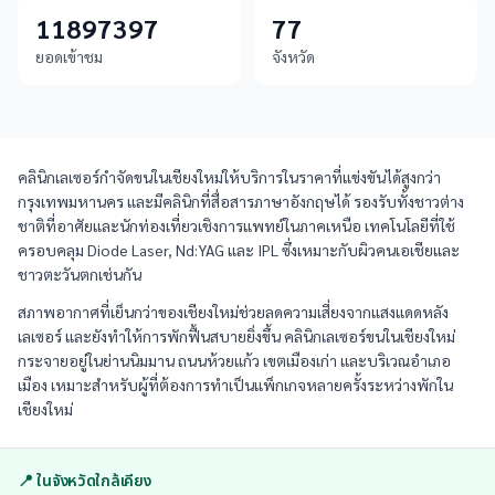
11897397
77
ยอดเข้าชม
จังหวัด
คลินิกเลเซอร์กำจัดขนในเชียงใหม่ให้บริการในราคาที่แข่งขันได้สูงกว่า
กรุงเทพมหานคร และมีคลินิกที่สื่อสารภาษาอังกฤษได้ รองรับทั้งชาวต่าง
ชาติที่อาศัยและนักท่องเที่ยวเชิงการแพทย์ในภาคเหนือ เทคโนโลยีที่ใช้
ครอบคลุม Diode Laser, Nd:YAG และ IPL ซึ่งเหมาะกับผิวคนเอเชียและ
ชาวตะวันตกเช่นกัน
สภาพอากาศที่เย็นกว่าของเชียงใหม่ช่วยลดความเสี่ยงจากแสงแดดหลัง
เลเซอร์ และยังทำให้การพักฟื้นสบายยิ่งขึ้น คลินิกเลเซอร์ขนในเชียงใหม่
กระจายอยู่ในย่านนิมมาน ถนนห้วยแก้ว เขตเมืองเก่า และบริเวณอำเภอ
เมือง เหมาะสำหรับผู้ที่ต้องการทำเป็นแพ็กเกจหลายครั้งระหว่างพักใน
เชียงใหม่
📍 ในจังหวัดใกล้เคียง