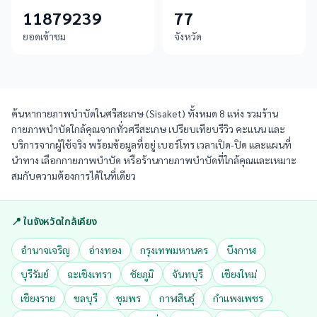
11879239
77
ยอดเข้าชม
จังหวัด
ค้นหากายภาพบำบัดในศรีสะเกษ (Sisaket) ทั้งหมด 8 แห่ง รวมร้าน
กายภาพบำบัดใกล้คุณจากทั่วศรีสะเกษ เปรียบเทียบรีวิว คะแนน และ
บริการจากผู้ใช้จริง พร้อมข้อมูลที่อยู่ เบอร์โทร เวลาเปิด-ปิด และแผนที่
นำทาง เลือกกายภาพบำบัด หรือร้านกายภาพบำบัดที่ใกล้คุณและเหมาะ
สมกับความต้องการได้ในที่เดียว
📍 ในจังหวัดใกล้เคียง
อำนาจเจริญ
อ่างทอง
กรุงเทพมหานคร
บึงกาฬ
บุรีรัมย์
ฉะเชิงเทรา
ชัยภูมิ
จันทบุรี
เชียงใหม่
เชียงราย
ชลบุรี
ชุมพร
กาฬสินธุ์
กำแพงเพชร