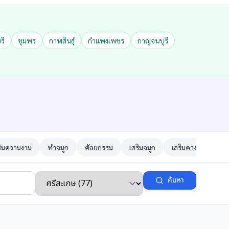
รี
ชุมพร
กาฬสินธุ์
กำแพงเพชร
กาญจนบุรี
ริมความงาม
ทำจมูก
ศัลยกรรม
เสริมจมูก
เสริมคาง
ตาสอ
ค้นหา