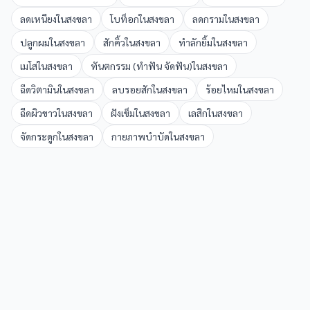
ลดเหนียง
ใน
สงขลา
โบท็อก
ใน
สงขลา
ลดกราม
ใน
สงขลา
ปลูกผม
ใน
สงขลา
สักคิ้ว
ใน
สงขลา
ทำลักยิ้ม
ใน
สงขลา
เมโส
ใน
สงขลา
ทันตกรรม (ทำฟัน จัดฟัน)
ใน
สงขลา
ฉีดวิตามิน
ใน
สงขลา
ลบรอยสัก
ใน
สงขลา
ร้อยไหม
ใน
สงขลา
ฉีดผิวขาว
ใน
สงขลา
ฝังเข็ม
ใน
สงขลา
เลสิก
ใน
สงขลา
จัดกระดูก
ใน
สงขลา
กายภาพบำบัด
ใน
สงขลา