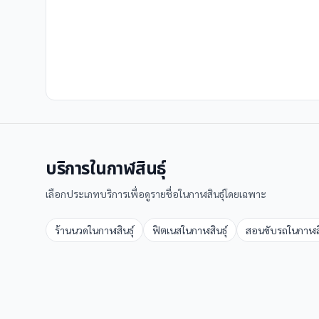
บริการใน
กาฬสินธุ์
เลือกประเภทบริการเพื่อดูรายชื่อใน
กาฬสินธุ์
โดยเฉพาะ
ร้านนวด
ใน
กาฬสินธุ์
ฟิตเนส
ใน
กาฬสินธุ์
สอนขับรถ
ใน
กาฬสิ