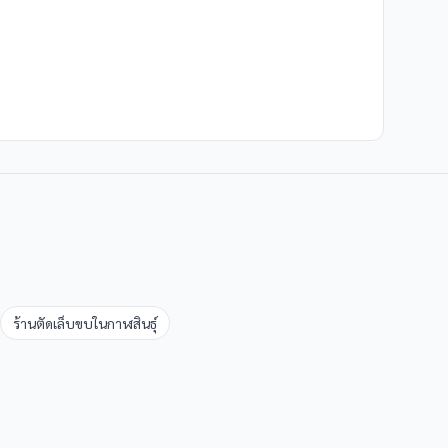
ร้านตัดเล็บขบ
ใน
กาฬสินธุ์