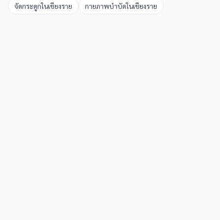
จัดกระดูก
ใน
เชียงราย
กายภาพบำบัด
ใน
เชียงราย