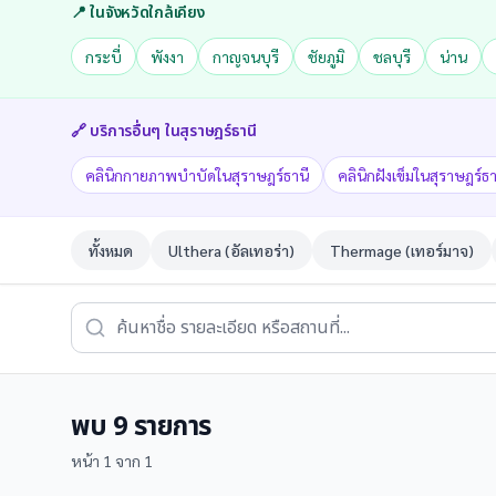
📍 ในจังหวัดใกล้เคียง
กระบี่
พังงา
กาญจนบุรี
ชัยภูมิ
ชลบุรี
น่าน
🔗 บริการอื่นๆ ใน
สุราษฎร์ธานี
คลินิกกายภาพบำบัดในสุราษฎร์ธานี
คลินิกฝังเข็มในสุราษฎร์ธา
ทั้งหมด
Ulthera (อัลเทอร่า)
Thermage (เทอร์มาจ)
พบ
9
รายการ
หน้า
1
จาก
1