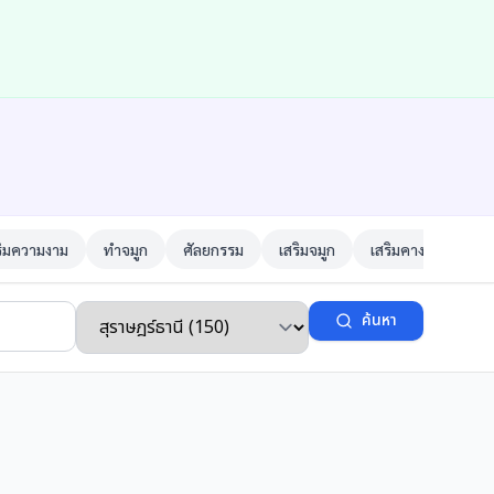
ริมความงาม
ทำจมูก
ศัลยกรรม
เสริมจมูก
เสริมคาง
ตาสอ
ค้นหา