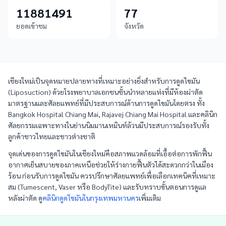
11881491
77
ยอดเข้าชม
จังหวัด
เชียงใหม่เป็นจุดหมายปลายทางที่เหมาะอย่างยิ่งสำหรับการดูดไขมัน
(Liposuction) ด้วยโรงพยาบาลเอกชนชั้นนำหลายแห่งที่มีห้องผ่าตัด
มาตรฐานและศัลยแพทย์ที่มีประสบการณ์ด้านการดูดไขมันโดยตรง ทั้ง
Bangkok Hospital Chiang Mai, Rajavej Chiang Mai Hospital และคลินิก
ศัลยกรรมเฉพาะทางในย่านนิมมานเหมินท์ล้วนมีประสบการณ์รองรับทั้ง
ลูกค้าชาวไทยและชาวต่างชาติ
จุดเด่นของการดูดไขมันในเชียงใหม่คือสภาพแวดล้อมที่เอื้อต่อการพักฟื้น
อากาศเย็นสบายของภาคเหนือช่วยให้ร่างกายฟื้นตัวได้สะดวกกว่าในเมือง
ร้อน ก่อนรับการดูดไขมัน ควรปรึกษาศัลยแพทย์เพื่อเลือกเทคนิคที่เหมาะ
สม (Tumescent, Vaser หรือ BodyTite) และรับทราบขั้นตอนการดูแล
หลังผ่าตัด ดู
คลินิกดูดไขมันในกรุงเทพมหานคร
เพิ่มเติม