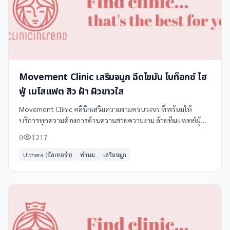
Movement Clinic เสริมจมูก ฉีดไขมัน โบท็อกซ์ ไฮ
ฟู่ เมโสแฟต สิว ฝ้า ผิวขาวใส
Movement Clinic คลินิกเสริมความงามครบวงจร ที่พร้อมให้
บริการทุกความต้องการด้านความสวยความงาม ด้วยทีมแพทย์ผู้
เชี่ยวชาญและเทคโนโลยีทันสมัย อาทิ **เสริมจมูก ฉีดไขมัน โบท็
0
1217
อกซ์ ไฮฟู่ เมโสแฟต รักษาสิว ฝ้า
Ulthera (อัลเทอร่า)
ทำนม
เสริมจมูก