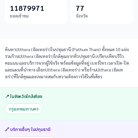
11879971
77
ยอดเข้าชม
จังหวัด
ค้นหาUlthera (อัลเทอร่า)ในปทุมธานี (Pathum Thani) ทั้งหมด 10 แห่ง
รวมร้านUlthera (อัลเทอร่า)ใกล้คุณจากทั่วปทุมธานี เปรียบเทียบรีวิว
คะแนน และบริการจากผู้ใช้จริง พร้อมข้อมูลที่อยู่ เบอร์โทร เวลาเปิด-ปิด
และแผนที่นำทาง เลือกUlthera (อัลเทอร่า) หรือร้านUlthera (อัลเท
อร่า)ที่ใกล้คุณและเหมาะสมกับความต้องการได้ในที่เดียว
📍 ในจังหวัดใกล้เคียง
กรุงเทพมหานคร
🔗 บริการอื่นๆ ใน
ปทุมธานี