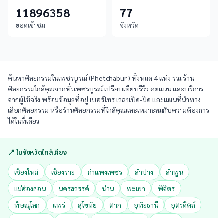
11896358
77
ยอดเข้าชม
จังหวัด
ค้นหาศัลยกรรมในเพชรบูรณ์ (Phetchabun) ทั้งหมด 4 แห่ง รวมร้าน
ศัลยกรรมใกล้คุณจากทั่วเพชรบูรณ์ เปรียบเทียบรีวิว คะแนน และบริการ
จากผู้ใช้จริง พร้อมข้อมูลที่อยู่ เบอร์โทร เวลาเปิด-ปิด และแผนที่นำทาง
เลือกศัลยกรรม หรือร้านศัลยกรรมที่ใกล้คุณและเหมาะสมกับความต้องการ
ได้ในที่เดียว
📍 ในจังหวัดใกล้เคียง
เชียงใหม่
เชียงราย
กำแพงเพชร
ลำปาง
ลำพูน
แม่ฮ่องสอน
นครสวรรค์
น่าน
พะเยา
พิจิตร
พิษณุโลก
แพร่
สุโขทัย
ตาก
อุทัยธานี
อุตรดิตถ์