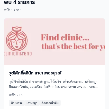
พบ
4
รายการ
หน้า
1
จาก
1
วุฒิศักดิ์คลินิก สาขาเพชรบูรณ์
วุฒิศักดิ์คลินิก สาขาเพชรบูรณ์ ให้บริการด้านศัลยกรรม, เสริมจมูก,
ฉีดสลายไขมัน, ลดเหนียง, โบท็อก ในมหาสารคาม โทร 090 980
0293 ดูข้อมูลเพิ่มเติม รีวิว และแผนที่ได้ที่ Clinicintrend
0
1716
ศัลยกรรม
เสริมจมูก
ฉีดสลายไขมัน