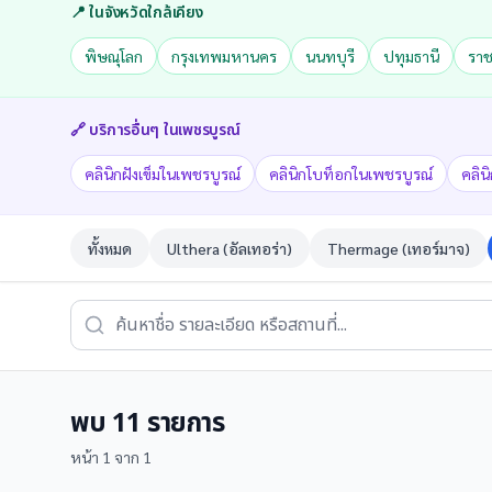
📍 ในจังหวัดใกล้เคียง
พิษณุโลก
กรุงเทพมหานคร
นนทบุรี
ปทุมธานี
ราช
🔗 บริการอื่นๆ ใน
เพชรบูรณ์
คลินิกฝังเข็มในเพชรบูรณ์
คลินิกโบท็อกในเพชรบูรณ์
คลิน
ทั้งหมด
Ulthera (อัลเทอร่า)
Thermage (เทอร์มาจ)
พบ
11
รายการ
หน้า
1
จาก
1