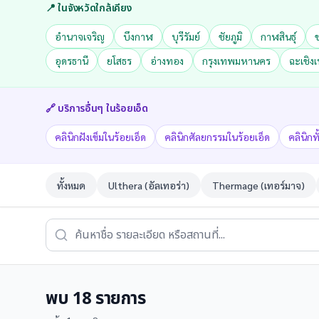
📍 ในจังหวัดใกล้เคียง
อำนาจเจริญ
บึงกาฬ
บุรีรัมย์
ชัยภูมิ
กาฬสินธุ์
อุดรธานี
ยโสธร
อ่างทอง
กรุงเทพมหานคร
ฉะเชิง
🔗 บริการอื่นๆ ใน
ร้อยเอ็ด
คลินิกฝังเข็มในร้อยเอ็ด
คลินิกศัลยกรรมในร้อยเอ็ด
คลินิกท
ทั้งหมด
Ulthera (อัลเทอร่า)
Thermage (เทอร์มาจ)
พบ
18
รายการ