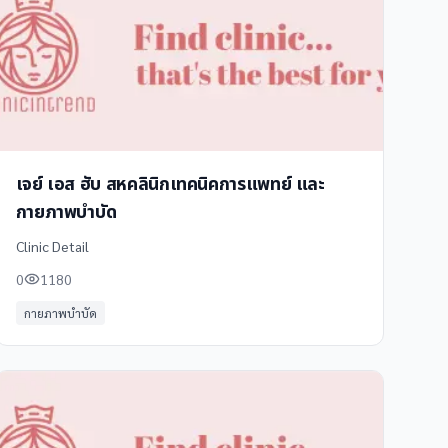
เจย์ เอส ฮับ สหคลินิกเทคนิคการแพทย์ และ
กายภาพบำบัด
Clinic Detail
0
1180
กายภาพบำบัด