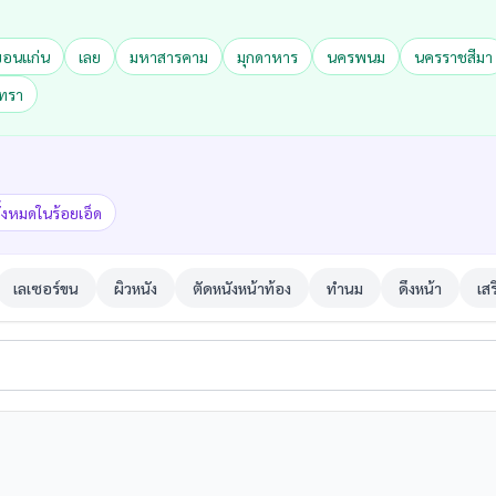
ขอนแก่น
เลย
มหาสารคาม
มุกดาหาร
นครพนม
นครราชสีมา
เทรา
ั้งหมดในร้อยเอ็ด
เลเซอร์ขน
ผิวหนัง
ตัดหนังหน้าท้อง
ทำนม
ดึงหน้า
เส