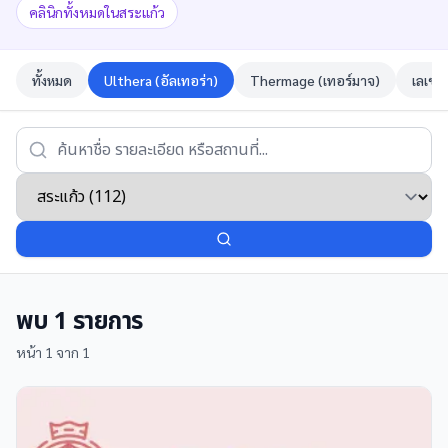
คลินิกทั้งหมดในสระแก้ว
ทั้งหมด
Ulthera (อัลเทอร่า)
Thermage (เทอร์มาจ)
เลเซอ
พบ
1
รายการ
หน้า
1
จาก
1