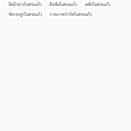
ฉีดผิวขาว
ใน
สระแก้ว
ฝังเข็ม
ใน
สระแก้ว
เลสิก
ใน
สระแก้ว
จัดกระดูก
ใน
สระแก้ว
กายภาพบำบัด
ใน
สระแก้ว