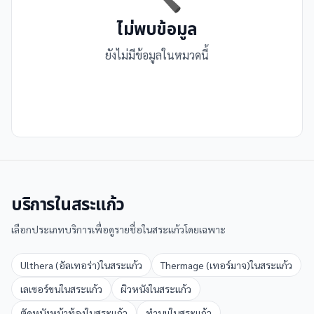
ไม่พบข้อมูล
ยังไม่มีข้อมูลในหมวดนี้
บริการใน
สระแก้ว
เลือกประเภทบริการเพื่อดูรายชื่อใน
สระแก้ว
โดยเฉพาะ
Ulthera (อัลเทอร่า)
ใน
สระแก้ว
Thermage (เทอร์มาจ)
ใน
สระแก้ว
เลเซอร์ขน
ใน
สระแก้ว
ผิวหนัง
ใน
สระแก้ว
ตัดหนังหน้าท้อง
ใน
สระแก้ว
ทำนม
ใน
สระแก้ว