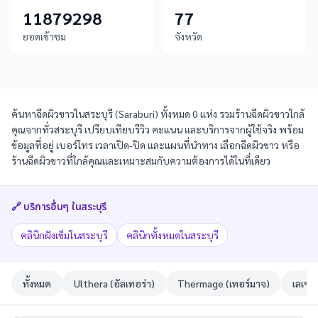
11879298
77
ยอดเข้าชม
จังหวัด
ค้นหาฉีดผิวขาวในสระบุรี (Saraburi) ทั้งหมด 0 แห่ง รวมร้านฉีดผิวขาวใกล้
คุณจากทั่วสระบุรี เปรียบเทียบรีวิว คะแนน และบริการจากผู้ใช้จริง พร้อม
ข้อมูลที่อยู่ เบอร์โทร เวลาเปิด-ปิด และแผนที่นำทาง เลือกฉีดผิวขาว หรือ
ร้านฉีดผิวขาวที่ใกล้คุณและเหมาะสมกับความต้องการได้ในที่เดียว
🔗 บริการอื่นๆ ใน
สระบุรี
คลินิกฝังเข็มในสระบุรี
คลินิกทั้งหมดในสระบุรี
ทั้งหมด
Ulthera (อัลเทอร่า)
Thermage (เทอร์มาจ)
เลเซอ