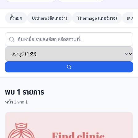
ทั้งหมด
Ulthera (อัลเทอร่า)
Thermage (เทอร์มาจ)
เลเซอ
พบ
1
รายการ
หน้า
1
จาก
1