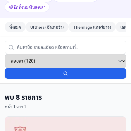
คลินิกทั้งหมดในสงขลา
ทั้งหมด
Ulthera (อัลเทอร่า)
Thermage (เทอร์มาจ)
เลเซอ
พบ
8
รายการ
หน้า
1
จาก
1